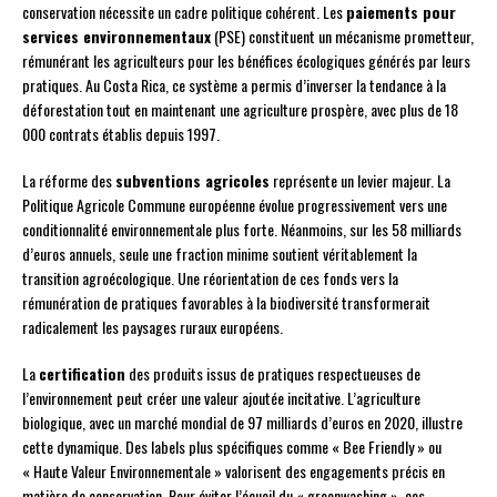
conservation nécessite un cadre politique cohérent. Les
paiements pour
services environnementaux
(PSE) constituent un mécanisme prometteur,
rémunérant les agriculteurs pour les bénéfices écologiques générés par leurs
pratiques. Au Costa Rica, ce système a permis d’inverser la tendance à la
déforestation tout en maintenant une agriculture prospère, avec plus de 18
000 contrats établis depuis 1997.
La réforme des
subventions agricoles
représente un levier majeur. La
Politique Agricole Commune européenne évolue progressivement vers une
conditionnalité environnementale plus forte. Néanmoins, sur les 58 milliards
d’euros annuels, seule une fraction minime soutient véritablement la
transition agroécologique. Une réorientation de ces fonds vers la
rémunération de pratiques favorables à la biodiversité transformerait
radicalement les paysages ruraux européens.
La
certification
des produits issus de pratiques respectueuses de
l’environnement peut créer une valeur ajoutée incitative. L’agriculture
biologique, avec un marché mondial de 97 milliards d’euros en 2020, illustre
cette dynamique. Des labels plus spécifiques comme « Bee Friendly » ou
« Haute Valeur Environnementale » valorisent des engagements précis en
matière de conservation. Pour éviter l’écueil du « greenwashing », ces