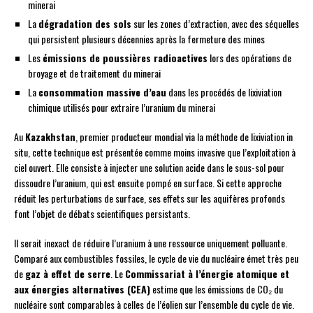
minerai
La
dégradation des sols
sur les zones d’extraction, avec des séquelles
qui persistent plusieurs décennies après la fermeture des mines
Les
émissions de poussières radioactives
lors des opérations de
broyage et de traitement du minerai
La
consommation massive d’eau
dans les procédés de lixiviation
chimique utilisés pour extraire l’uranium du minerai
Au
Kazakhstan
, premier producteur mondial via la méthode de lixiviation in
situ, cette technique est présentée comme moins invasive que l’exploitation à
ciel ouvert. Elle consiste à injecter une solution acide dans le sous-sol pour
dissoudre l’uranium, qui est ensuite pompé en surface. Si cette approche
réduit les perturbations de surface, ses effets sur les aquifères profonds
font l’objet de débats scientifiques persistants.
Il serait inexact de réduire l’uranium à une ressource uniquement polluante.
Comparé aux combustibles fossiles, le cycle de vie du nucléaire émet très peu
de
gaz à effet de serre
. Le
Commissariat à l’énergie atomique et
aux énergies alternatives (CEA)
estime que les émissions de CO₂ du
nucléaire sont comparables à celles de l’éolien sur l’ensemble du cycle de vie.